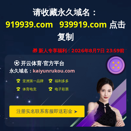
首页
九游官方(中国)总部
党群工作
您当前所在位置：
主页
>
服务指南