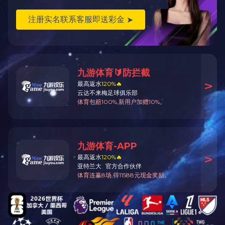
青安岗检查组在井
打出高质量的炮眼，如
安全事故，职工有苦衷
针对这一问题，青
以把握钻杆的方向不打
套管。固定式套管是在
另一端做一个卡，方便
从钻杆上取下来，打的
经过多次的反复使