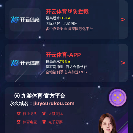
宪法宣传进企入户丨九游官方
塑“清廉微矿”党建品牌 促
微山湖酒业公司机关党支部与
九游官方(中国)总部党委组
九游官方(中国)总部志愿
九游官方(中国)总部举办“关
九游官方(中国)总部印发《
九游官方(中国)总部开展“
九游官方(中国)总部组织