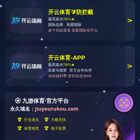
联系我们
Copyright 
主办
世界杯网页版_世界杯(中国)官方在线登录
|
九游电子_九游(中国)
|
安博线上官网(集
国）官方网站
|
mk体育平台
|